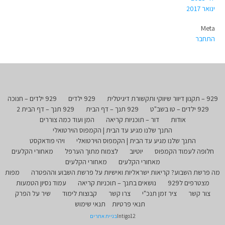
ינואר 2017
Meta
התחבר
929 – תקנון דיוור שיווקי ותקשורת דיגיטלית
929 ילדים
929 ילדים – חנוכה
929 ילדים – טו בשב"ט
929 תנך – דף הבית
929 תנך – דף הבית 2
אודות
דור – תוכניות קריאה
המן ועוד כמה צוררים
התנך שלנו מגיע עד הבית | הקמפוס הוירטואלי
התנך שלנו מגיע עד הבית | הקמפוס הוירטואלי
ויהי פודאקסט
חלופה לעמוד הקמפוס
יוטיוב
לצמוח מתוך הערפל
מאחורי הקלעים
מאחורי הקלעים
מאחורי הקלעים
מה פרשת השבוע? קריאות ישראליות ואישיות על פרשת השבוע וההפטרה
מפות
מצטרפים ל929
נושאים בתנך – תוכניות קריאה
עמוד נסיון הטמעות
צור קשר
ציר זמן תנכ"י
צרו קשר
קבוצות לימוד
שיר על הפרק
תנאי פרטיות
תנאי שימוש
Intigo12
בניית אתרים