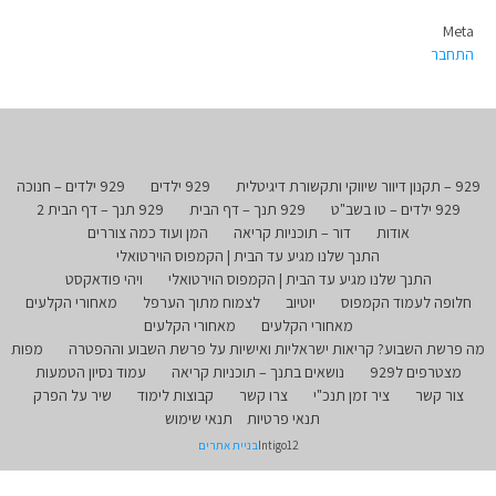
Meta
התחבר
929 – תקנון דיוור שיווקי ותקשורת דיגיטלית
929 ילדים
929 ילדים – חנוכה
929 ילדים – טו בשב"ט
929 תנך – דף הבית
929 תנך – דף הבית 2
אודות
דור – תוכניות קריאה
המן ועוד כמה צוררים
התנך שלנו מגיע עד הבית | הקמפוס הוירטואלי
התנך שלנו מגיע עד הבית | הקמפוס הוירטואלי
ויהי פודאקסט
חלופה לעמוד הקמפוס
יוטיוב
לצמוח מתוך הערפל
מאחורי הקלעים
מאחורי הקלעים
מאחורי הקלעים
מה פרשת השבוע? קריאות ישראליות ואישיות על פרשת השבוע וההפטרה
מפות
מצטרפים ל929
נושאים בתנך – תוכניות קריאה
עמוד נסיון הטמעות
צור קשר
ציר זמן תנכ"י
צרו קשר
קבוצות לימוד
שיר על הפרק
תנאי פרטיות
תנאי שימוש
Intigo12
בניית אתרים