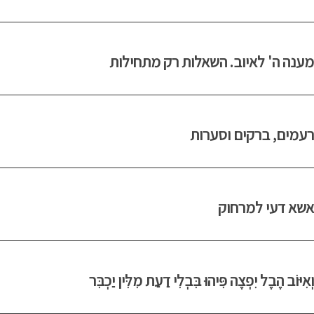
מענה ה' לאיוב. השאלות רק מתחילות
רעמים, ברקים וסערות
אשא דעי למרחוק
וְאִיּוֹב הֶבֶל יִפְצֶה פִּיהוּ בִּבְלִי דַעַת מִלִּין יַכְבִּר