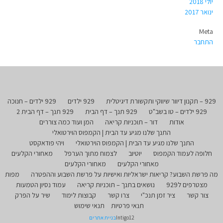
יולי 2018
ינואר 2017
Meta
התחבר
929 – תקנון דיוור שיווקי ותקשורת דיגיטלית
929 ילדים
929 ילדים – חנוכה
929 ילדים – טו בשב"ט
929 תנך – דף הבית
929 תנך – דף הבית 2
אודות
דור – תוכניות קריאה
המן ועוד כמה צוררים
התנך שלנו מגיע עד הבית | הקמפוס הוירטואלי
התנך שלנו מגיע עד הבית | הקמפוס הוירטואלי
ויהי פודאקסט
חלופה לעמוד הקמפוס
יוטיוב
לצמוח מתוך הערפל
מאחורי הקלעים
מאחורי הקלעים
מאחורי הקלעים
מה פרשת השבוע? קריאות ישראליות ואישיות על פרשת השבוע וההפטרה
מפות
מצטרפים ל929
נושאים בתנך – תוכניות קריאה
עמוד נסיון הטמעות
צור קשר
ציר זמן תנכ"י
צרו קשר
קבוצות לימוד
שיר על הפרק
תנאי פרטיות
תנאי שימוש
Intigo12
בניית אתרים