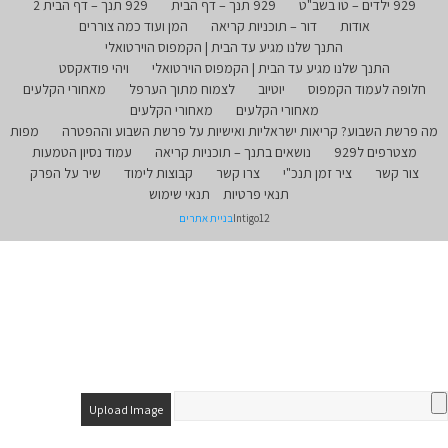
929 ילדים – טו בשב"ט
929 תנך – דף הבית
929 תנך – דף הבית 2
אודות
דור – תוכניות קריאה
המן ועוד כמה צוררים
התנך שלנו מגיע עד הבית | הקמפוס הוירטואלי
התנך שלנו מגיע עד הבית | הקמפוס הוירטואלי
ויהי פודאקסט
חלופה לעמוד הקמפוס
יוטיוב
לצמוח מתוך הערפל
מאחורי הקלעים
מאחורי הקלעים
מאחורי הקלעים
מה פרשת השבוע? קריאות ישראליות ואישיות על פרשת השבוע וההפטרה
מפות
מצטרפים ל929
נושאים בתנך – תוכניות קריאה
עמוד נסיון הטמעות
צור קשר
ציר זמן תנכ"י
צרו קשר
קבוצות לימוד
שיר על הפרק
תנאי פרטיות
תנאי שימוש
Intigo12
בניית אתרים