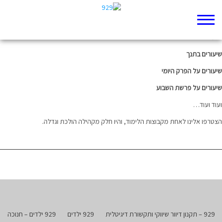
התנך שלנו מגיע עד הבית | הקמפוס הוירטואלי
בבידוד? לא רוצים לצאת מהבית? הקמפוס הוירטואלי שלנו מאפשר לכם ללמוד מהחדר:
שיעורים לפסח
שיעורים בתנך
שיעורים על הפרק היומי
שיעורים על פרשת השבוע
ועוד ועוד…
הצטרפו אלינו לאחת מקבוצות הלימוד, והיו חלק מקהילה הולכת וגדלה.
929 – תקנון דיוור שיווקי ותקשורת דיגיטלית
929 ילדים
929 ילדים – חנוכה