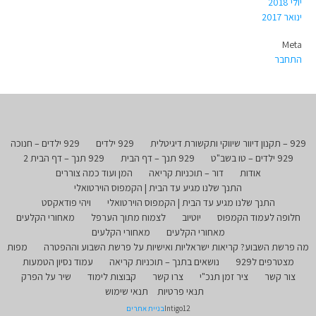
יולי 2018
ינואר 2017
Meta
התחבר
929 – תקנון דיוור שיווקי ותקשורת דיגיטלית
929 ילדים
929 ילדים – חנוכה
929 ילדים – טו בשב"ט
929 תנך – דף הבית
929 תנך – דף הבית 2
אודות
דור – תוכניות קריאה
המן ועוד כמה צוררים
התנך שלנו מגיע עד הבית | הקמפוס הוירטואלי
התנך שלנו מגיע עד הבית | הקמפוס הוירטואלי
ויהי פודאקסט
חלופה לעמוד הקמפוס
יוטיוב
לצמוח מתוך הערפל
מאחורי הקלעים
מאחורי הקלעים
מאחורי הקלעים
מה פרשת השבוע? קריאות ישראליות ואישיות על פרשת השבוע וההפטרה
מפות
מצטרפים ל929
נושאים בתנך – תוכניות קריאה
עמוד נסיון הטמעות
צור קשר
ציר זמן תנכ"י
צרו קשר
קבוצות לימוד
שיר על הפרק
תנאי פרטיות
תנאי שימוש
Intigo12
בניית אתרים