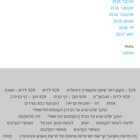
נובמבר 2018
אוקטובר 2018
ספטמבר 2018
אוגוסט 2018
יולי 2018
ינואר 2017
Meta
התחבר
929 – תקנון דיוור שיווקי ותקשורת דיגיטלית
929 ילדים
929 ילדים – חנוכה
929 ילדים – טו בשב"ט
929 תנך – דף הבית
929 תנך – דף הבית 2
אודות
דור – תוכניות קריאה
המן ועוד כמה צוררים
התנך שלנו מגיע עד הבית | הקמפוס הוירטואלי
התנך שלנו מגיע עד הבית | הקמפוס הוירטואלי
ויהי פודאקסט
חלופה לעמוד הקמפוס
יוטיוב
לצמוח מתוך הערפל
מאחורי הקלעים
מאחורי הקלעים
מאחורי הקלעים
מה פרשת השבוע? קריאות ישראליות ואישיות על פרשת השבוע וההפטרה
מפות