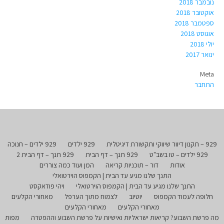
נובמבר 2018
אוקטובר 2018
ספטמבר 2018
אוגוסט 2018
יולי 2018
ינואר 2017
Meta
התחבר
929 – תקנון דיוור שיווקי ותקשורת דיגיטלית
929 ילדים
929 ילדים – חנוכה
929 ילדים – טו בשב"ט
929 תנך – דף הבית
929 תנך – דף הבית 2
אודות
דור – תוכניות קריאה
המן ועוד כמה צוררים
התנך שלנו מגיע עד הבית | הקמפוס הוירטואלי
התנך שלנו מגיע עד הבית | הקמפוס הוירטואלי
ויהי פודאקסט
חלופה לעמוד הקמפוס
יוטיוב
לצמוח מתוך הערפל
מאחורי הקלעים
מאחורי הקלעים
מאחורי הקלעים
מה פרשת השבוע? קריאות ישראליות ואישיות על פרשת השבוע וההפטרה
מפות