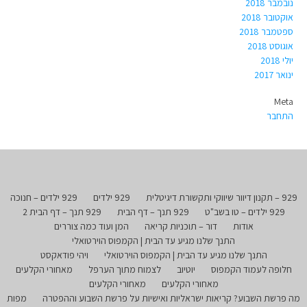
נובמבר 2018
אוקטובר 2018
ספטמבר 2018
אוגוסט 2018
יולי 2018
ינואר 2017
Meta
התחבר
929 – תקנון דיוור שיווקי ותקשורת דיגיטלית
929 ילדים
929 ילדים – חנוכה
929 ילדים – טו בשב"ט
929 תנך – דף הבית
929 תנך – דף הבית 2
אודות
דור – תוכניות קריאה
המן ועוד כמה צוררים
התנך שלנו מגיע עד הבית | הקמפוס הוירטואלי
התנך שלנו מגיע עד הבית | הקמפוס הוירטואלי
ויהי פודאקסט
חלופה לעמוד הקמפוס
יוטיוב
לצמוח מתוך הערפל
מאחורי הקלעים
מאחורי הקלעים
מאחורי הקלעים
מה פרשת השבוע? קריאות ישראליות ואישיות על פרשת השבוע וההפטרה
מפות