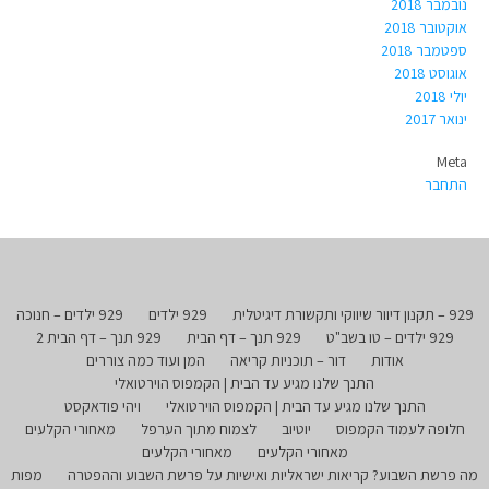
נובמבר 2018
אוקטובר 2018
ספטמבר 2018
אוגוסט 2018
יולי 2018
ינואר 2017
Meta
התחבר
929 – תקנון דיוור שיווקי ותקשורת דיגיטלית
929 ילדים
929 ילדים – חנוכה
929 ילדים – טו בשב"ט
929 תנך – דף הבית
929 תנך – דף הבית 2
אודות
דור – תוכניות קריאה
המן ועוד כמה צוררים
התנך שלנו מגיע עד הבית | הקמפוס הוירטואלי
התנך שלנו מגיע עד הבית | הקמפוס הוירטואלי
ויהי פודאקסט
חלופה לעמוד הקמפוס
יוטיוב
לצמוח מתוך הערפל
מאחורי הקלעים
מאחורי הקלעים
מאחורי הקלעים
מה פרשת השבוע? קריאות ישראליות ואישיות על פרשת השבוע וההפטרה
מפות