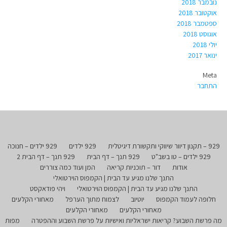
נובמבר 2018
אוקטובר 2018
ספטמבר 2018
אוגוסט 2018
יולי 2018
ינואר 2017
Meta
התחבר
929 – תקנון דיוור שיווקי ותקשורת דיגיטלית
929 ילדים
929 ילדים – חנוכה
929 ילדים – טו בשב"ט
929 תנך – דף הבית
929 תנך – דף הבית 2
אודות
דור – תוכניות קריאה
המן ועוד כמה צוררים
התנך שלנו מגיע עד הבית | הקמפוס הוירטואלי
התנך שלנו מגיע עד הבית | הקמפוס הוירטואלי
ויהי פודאקסט
חלופה לעמוד הקמפוס
יוטיוב
לצמוח מתוך הערפל
מאחורי הקלעים
מאחורי הקלעים
מאחורי הקלעים
מה פרשת השבוע? קריאות ישראליות ואישיות על פרשת השבוע וההפטרה
מפות