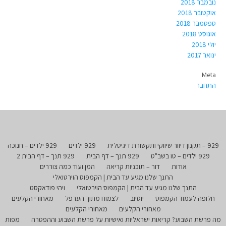
נובמבר 2018
אוקטובר 2018
ספטמבר 2018
אוגוסט 2018
יולי 2018
ינואר 2017
Meta
התחבר
929 – תקנון דיוור שיווקי ותקשורת דיגיטלית
929 ילדים
929 ילדים – חנוכה
929 ילדים – טו בשב"ט
929 תנך – דף הבית
929 תנך – דף הבית 2
אודות
דור – תוכניות קריאה
המן ועוד כמה צוררים
התנך שלנו מגיע עד הבית | הקמפוס הוירטואלי
התנך שלנו מגיע עד הבית | הקמפוס הוירטואלי
ויהי פודאקסט
חלופה לעמוד הקמפוס
יוטיוב
לצמוח מתוך הערפל
מאחורי הקלעים
מאחורי הקלעים
מאחורי הקלעים
מה פרשת השבוע? קריאות ישראליות ואישיות על פרשת השבוע וההפטרה
מפות