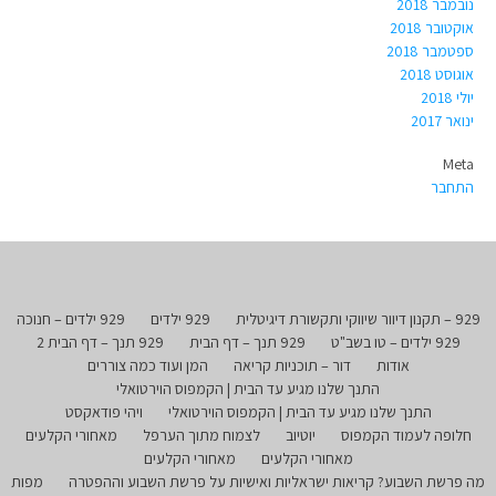
נובמבר 2018
אוקטובר 2018
ספטמבר 2018
אוגוסט 2018
יולי 2018
ינואר 2017
Meta
התחבר
929 – תקנון דיוור שיווקי ותקשורת דיגיטלית
929 ילדים
929 ילדים – חנוכה
929 ילדים – טו בשב"ט
929 תנך – דף הבית
929 תנך – דף הבית 2
אודות
דור – תוכניות קריאה
המן ועוד כמה צוררים
התנך שלנו מגיע עד הבית | הקמפוס הוירטואלי
התנך שלנו מגיע עד הבית | הקמפוס הוירטואלי
ויהי פודאקסט
חלופה לעמוד הקמפוס
יוטיוב
לצמוח מתוך הערפל
מאחורי הקלעים
מאחורי הקלעים
מאחורי הקלעים
מה פרשת השבוע? קריאות ישראליות ואישיות על פרשת השבוע וההפטרה
מפות