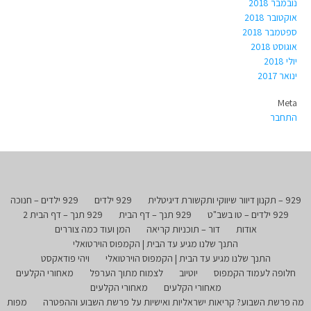
נובמבר 2018
אוקטובר 2018
ספטמבר 2018
אוגוסט 2018
יולי 2018
ינואר 2017
Meta
התחבר
929 – תקנון דיוור שיווקי ותקשורת דיגיטלית
929 ילדים
929 ילדים – חנוכה
929 ילדים – טו בשב"ט
929 תנך – דף הבית
929 תנך – דף הבית 2
אודות
דור – תוכניות קריאה
המן ועוד כמה צוררים
התנך שלנו מגיע עד הבית | הקמפוס הוירטואלי
התנך שלנו מגיע עד הבית | הקמפוס הוירטואלי
ויהי פודאקסט
חלופה לעמוד הקמפוס
יוטיוב
לצמוח מתוך הערפל
מאחורי הקלעים
מאחורי הקלעים
מאחורי הקלעים
מה פרשת השבוע? קריאות ישראליות ואישיות על פרשת השבוע וההפטרה
מפות