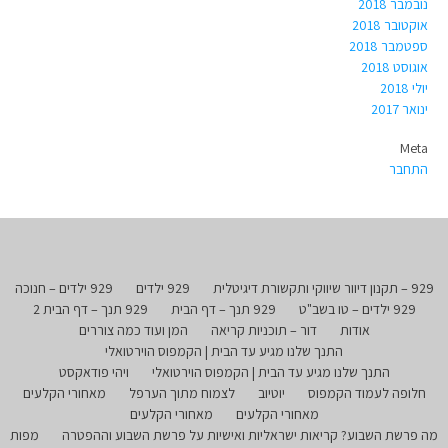
נובמבר 2018
אוקטובר 2018
ספטמבר 2018
אוגוסט 2018
יולי 2018
ינואר 2017
Meta
התחבר
929 – תקנון דיוור שיווקי ותקשורת דיגיטלית
929 ילדים
929 ילדים – חנוכה
929 ילדים – טו בשב"ט
929 תנך – דף הבית
929 תנך – דף הבית 2
אודות
דור – תוכניות קריאה
המן ועוד כמה צוררים
התנך שלנו מגיע עד הבית | הקמפוס הוירטואלי
התנך שלנו מגיע עד הבית | הקמפוס הוירטואלי
ויהי פודאקסט
חלופה לעמוד הקמפוס
יוטיוב
לצמוח מתוך הערפל
מאחורי הקלעים
מאחורי הקלעים
מאחורי הקלעים
מה פרשת השבוע? קריאות ישראליות ואישיות על פרשת השבוע וההפטרה
מפות