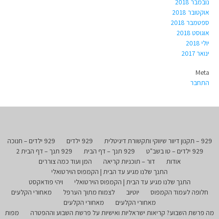
נובמבר 2018
אוקטובר 2018
ספטמבר 2018
אוגוסט 2018
יולי 2018
ינואר 2017
Meta
התחבר
929 – תקנון דיוור שיווקי ותקשורת דיגיטלית
929 ילדים
929 ילדים – חנוכה
929 ילדים – טו בשב"ט
929 תנך – דף הבית
929 תנך – דף הבית 2
אודות
דור – תוכניות קריאה
המן ועוד כמה צוררים
התנך שלנו מגיע עד הבית | הקמפוס הוירטואלי
התנך שלנו מגיע עד הבית | הקמפוס הוירטואלי
ויהי פודאקסט
חלופה לעמוד הקמפוס
יוטיוב
לצמוח מתוך הערפל
מאחורי הקלעים
מאחורי הקלעים
מאחורי הקלעים
מה פרשת השבוע? קריאות ישראליות ואישיות על פרשת השבוע וההפטרה
מפות