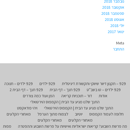
נובמבר 2018
אוקטובר 2018
ספטמבר 2018
אוגוסט 2018
יולי 2018
ינואר 2017
Meta
התחבר
929 – תקנון דיוור שיווקי ותקשורת דיגיטלית
929 ילדים
929 ילדים – חנוכה
929 ילדים – טו בשב"ט
929 תנך – דף הבית
929 תנך – דף הבית 2
אודות
דור – תוכניות קריאה
המן ועוד כמה צוררים
התנך שלנו מגיע עד הבית | הקמפוס הוירטואלי
התנך שלנו מגיע עד הבית | הקמפוס הוירטואלי
ויהי פודאקסט
חלופה לעמוד הקמפוס
יוטיוב
לצמוח מתוך הערפל
מאחורי הקלעים
מאחורי הקלעים
מאחורי הקלעים
מה פרשת השבוע? קריאות ישראליות ואישיות על פרשת השבוע וההפטרה
מפות