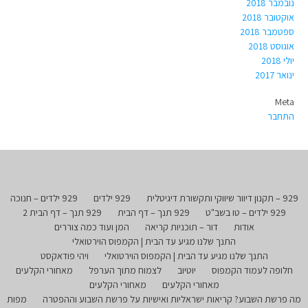
נובמבר 2018
אוקטובר 2018
ספטמבר 2018
אוגוסט 2018
יולי 2018
ינואר 2017
Meta
התחבר
929 – תקנון דיוור שיווקי ותקשורת דיגיטלית
929 ילדים
929 ילדים – חנוכה
929 ילדים – טו בשב"ט
929 תנך – דף הבית
929 תנך – דף הבית 2
אודות
דור – תוכניות קריאה
המן ועוד כמה צוררים
התנך שלנו מגיע עד הבית | הקמפוס הוירטואלי
התנך שלנו מגיע עד הבית | הקמפוס הוירטואלי
ויהי פודאקסט
חלופה לעמוד הקמפוס
יוטיוב
לצמוח מתוך הערפל
מאחורי הקלעים
מאחורי הקלעים
מאחורי הקלעים
מה פרשת השבוע? קריאות ישראליות ואישיות על פרשת השבוע וההפטרה
מפות