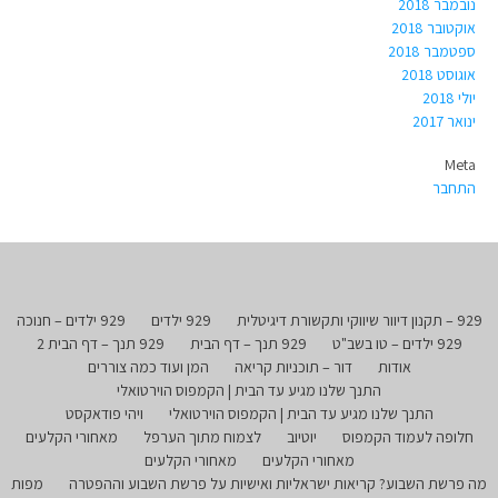
נובמבר 2018
אוקטובר 2018
ספטמבר 2018
אוגוסט 2018
יולי 2018
ינואר 2017
Meta
התחבר
929 – תקנון דיוור שיווקי ותקשורת דיגיטלית
929 ילדים
929 ילדים – חנוכה
929 ילדים – טו בשב"ט
929 תנך – דף הבית
929 תנך – דף הבית 2
אודות
דור – תוכניות קריאה
המן ועוד כמה צוררים
התנך שלנו מגיע עד הבית | הקמפוס הוירטואלי
התנך שלנו מגיע עד הבית | הקמפוס הוירטואלי
ויהי פודאקסט
חלופה לעמוד הקמפוס
יוטיוב
לצמוח מתוך הערפל
מאחורי הקלעים
מאחורי הקלעים
מאחורי הקלעים
מה פרשת השבוע? קריאות ישראליות ואישיות על פרשת השבוע וההפטרה
מפות