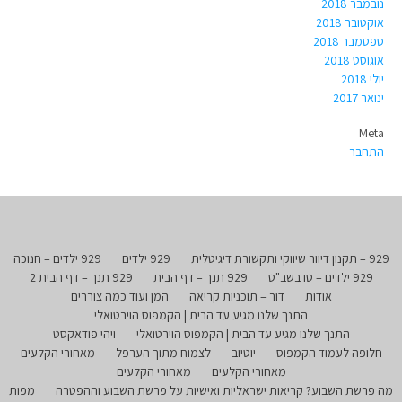
נובמבר 2018
אוקטובר 2018
ספטמבר 2018
אוגוסט 2018
יולי 2018
ינואר 2017
Meta
התחבר
929 – תקנון דיוור שיווקי ותקשורת דיגיטלית
929 ילדים
929 ילדים – חנוכה
929 ילדים – טו בשב"ט
929 תנך – דף הבית
929 תנך – דף הבית 2
אודות
דור – תוכניות קריאה
המן ועוד כמה צוררים
התנך שלנו מגיע עד הבית | הקמפוס הוירטואלי
התנך שלנו מגיע עד הבית | הקמפוס הוירטואלי
ויהי פודאקסט
חלופה לעמוד הקמפוס
יוטיוב
לצמוח מתוך הערפל
מאחורי הקלעים
מאחורי הקלעים
מאחורי הקלעים
מה פרשת השבוע? קריאות ישראליות ואישיות על פרשת השבוע וההפטרה
מפות