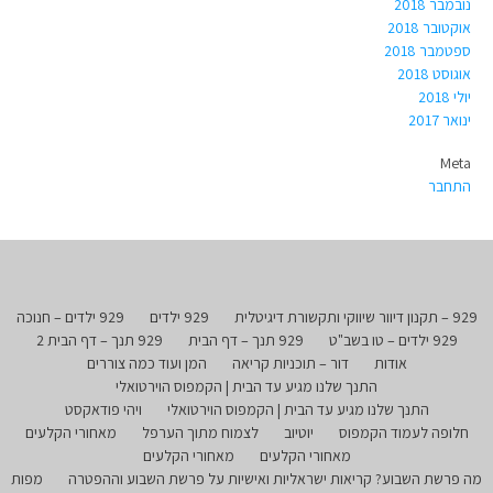
נובמבר 2018
אוקטובר 2018
ספטמבר 2018
אוגוסט 2018
יולי 2018
ינואר 2017
Meta
התחבר
929 – תקנון דיוור שיווקי ותקשורת דיגיטלית
929 ילדים
929 ילדים – חנוכה
929 ילדים – טו בשב"ט
929 תנך – דף הבית
929 תנך – דף הבית 2
אודות
דור – תוכניות קריאה
המן ועוד כמה צוררים
התנך שלנו מגיע עד הבית | הקמפוס הוירטואלי
התנך שלנו מגיע עד הבית | הקמפוס הוירטואלי
ויהי פודאקסט
חלופה לעמוד הקמפוס
יוטיוב
לצמוח מתוך הערפל
מאחורי הקלעים
מאחורי הקלעים
מאחורי הקלעים
מה פרשת השבוע? קריאות ישראליות ואישיות על פרשת השבוע וההפטרה
מפות