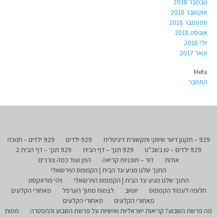
נובמבר 2018
אוקטובר 2018
ספטמבר 2018
אוגוסט 2018
יולי 2018
ינואר 2017
Meta
התחבר
929 – תקנון דיוור שיווקי ותקשורת דיגיטלית
929 ילדים
929 ילדים – חנוכה
929 ילדים – טו בשב"ט
929 תנך – דף הבית
929 תנך – דף הבית 2
אודות
דור – תוכניות קריאה
המן ועוד כמה צוררים
התנך שלנו מגיע עד הבית | הקמפוס הוירטואלי
התנך שלנו מגיע עד הבית | הקמפוס הוירטואלי
ויהי פודאקסט
חלופה לעמוד הקמפוס
יוטיוב
לצמוח מתוך הערפל
מאחורי הקלעים
מאחורי הקלעים
מאחורי הקלעים
מה פרשת השבוע? קריאות ישראליות ואישיות על פרשת השבוע וההפטרה
מפות