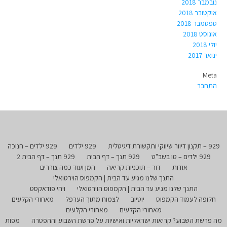
נובמבר 2018
אוקטובר 2018
ספטמבר 2018
אוגוסט 2018
יולי 2018
ינואר 2017
Meta
התחבר
929 – תקנון דיוור שיווקי ותקשורת דיגיטלית
929 ילדים
929 ילדים – חנוכה
929 ילדים – טו בשב"ט
929 תנך – דף הבית
929 תנך – דף הבית 2
אודות
דור – תוכניות קריאה
המן ועוד כמה צוררים
התנך שלנו מגיע עד הבית | הקמפוס הוירטואלי
התנך שלנו מגיע עד הבית | הקמפוס הוירטואלי
ויהי פודאקסט
חלופה לעמוד הקמפוס
יוטיוב
לצמוח מתוך הערפל
מאחורי הקלעים
מאחורי הקלעים
מאחורי הקלעים
מה פרשת השבוע? קריאות ישראליות ואישיות על פרשת השבוע וההפטרה
מפות