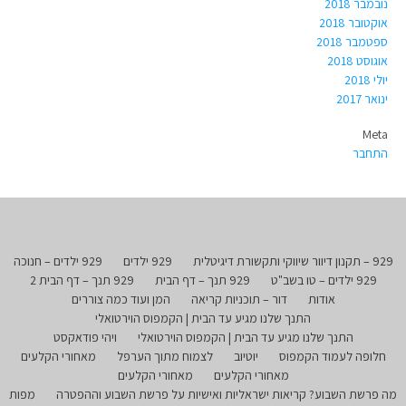
נובמבר 2018
אוקטובר 2018
ספטמבר 2018
אוגוסט 2018
יולי 2018
ינואר 2017
Meta
התחבר
929 – תקנון דיוור שיווקי ותקשורת דיגיטלית
929 ילדים
929 ילדים – חנוכה
929 ילדים – טו בשב"ט
929 תנך – דף הבית
929 תנך – דף הבית 2
אודות
דור – תוכניות קריאה
המן ועוד כמה צוררים
התנך שלנו מגיע עד הבית | הקמפוס הוירטואלי
התנך שלנו מגיע עד הבית | הקמפוס הוירטואלי
ויהי פודאקסט
חלופה לעמוד הקמפוס
יוטיוב
לצמוח מתוך הערפל
מאחורי הקלעים
מאחורי הקלעים
מאחורי הקלעים
מה פרשת השבוע? קריאות ישראליות ואישיות על פרשת השבוע וההפטרה
מפות