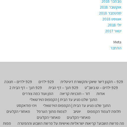
נובמבר 2018
אוקטובר 2018
ספטמבר 2018
אוגוסט 2018
יולי 2018
ינואר 2017
Meta
התחבר
929 – תקנון דיוור שיווקי ותקשורת דיגיטלית
929 ילדים
929 ילדים – חנוכה
929 ילדים – טו בשב"ט
929 תנך – דף הבית
929 תנך – דף הבית 2
אודות
דור – תוכניות קריאה
המן ועוד כמה צוררים
התנך שלנו מגיע עד הבית | הקמפוס הוירטואלי
התנך שלנו מגיע עד הבית | הקמפוס הוירטואלי
ויהי פודאקסט
חלופה לעמוד הקמפוס
יוטיוב
לצמוח מתוך הערפל
מאחורי הקלעים
מאחורי הקלעים
מאחורי הקלעים
מה פרשת השבוע? קריאות ישראליות ואישיות על פרשת השבוע וההפטרה
מפות