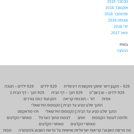
נובמבר 2018
אוקטובר 2018
ספטמבר 2018
אוגוסט 2018
יולי 2018
ינואר 2017
Meta
התחבר
929 – תקנון דיוור שיווקי ותקשורת דיגיטלית
929 ילדים
929 ילדים – חנוכה
929 ילדים – טו בשב"ט
929 תנך – דף הבית
929 תנך – דף הבית 2
אודות
דור – תוכניות קריאה
המן ועוד כמה צוררים
התנך שלנו מגיע עד הבית | הקמפוס הוירטואלי
התנך שלנו מגיע עד הבית | הקמפוס הוירטואלי
ויהי פודאקסט
חלופה לעמוד הקמפוס
יוטיוב
לצמוח מתוך הערפל
מאחורי הקלעים
מאחורי הקלעים
מאחורי הקלעים
מה פרשת השבוע? קריאות ישראליות ואישיות על פרשת השבוע וההפטרה
מפות