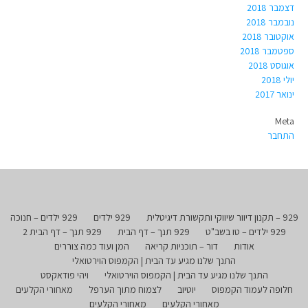
דצמבר 2018
נובמבר 2018
אוקטובר 2018
ספטמבר 2018
אוגוסט 2018
יולי 2018
ינואר 2017
Meta
התחבר
929 – תקנון דיוור שיווקי ותקשורת דיגיטלית
929 ילדים
929 ילדים – חנוכה
929 ילדים – טו בשב"ט
929 תנך – דף הבית
929 תנך – דף הבית 2
אודות
דור – תוכניות קריאה
המן ועוד כמה צוררים
התנך שלנו מגיע עד הבית | הקמפוס הוירטואלי
התנך שלנו מגיע עד הבית | הקמפוס הוירטואלי
ויהי פודאקסט
חלופה לעמוד הקמפוס
יוטיוב
לצמוח מתוך הערפל
מאחורי הקלעים
מאחורי הקלעים
מאחורי הקלעים