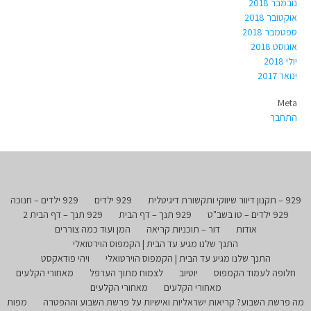
נובמבר 2018
אוקטובר 2018
ספטמבר 2018
אוגוסט 2018
יולי 2018
ינואר 2017
Meta
התחבר
929 – תקנון דיוור שיווקי ותקשורת דיגיטלית
929 ילדים
929 ילדים – חנוכה
929 ילדים – טו בשב"ט
929 תנך – דף הבית
929 תנך – דף הבית 2
אודות
דור – תוכניות קריאה
המן ועוד כמה צוררים
התנך שלנו מגיע עד הבית | הקמפוס הוירטואלי
התנך שלנו מגיע עד הבית | הקמפוס הוירטואלי
ויהי פודאקסט
חלופה לעמוד הקמפוס
יוטיוב
לצמוח מתוך הערפל
מאחורי הקלעים
מאחורי הקלעים
מאחורי הקלעים
מה פרשת השבוע? קריאות ישראליות ואישיות על פרשת השבוע וההפטרה
מפות