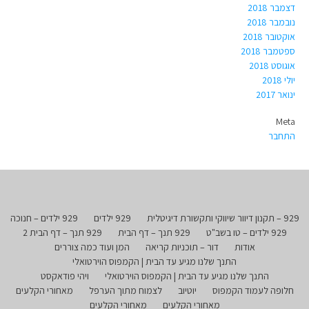
דצמבר 2018
נובמבר 2018
אוקטובר 2018
ספטמבר 2018
אוגוסט 2018
יולי 2018
ינואר 2017
Meta
התחבר
929 – תקנון דיוור שיווקי ותקשורת דיגיטלית
929 ילדים
929 ילדים – חנוכה
929 ילדים – טו בשב"ט
929 תנך – דף הבית
929 תנך – דף הבית 2
אודות
דור – תוכניות קריאה
המן ועוד כמה צוררים
התנך שלנו מגיע עד הבית | הקמפוס הוירטואלי
התנך שלנו מגיע עד הבית | הקמפוס הוירטואלי
ויהי פודאקסט
חלופה לעמוד הקמפוס
יוטיוב
לצמוח מתוך הערפל
מאחורי הקלעים
מאחורי הקלעים
מאחורי הקלעים