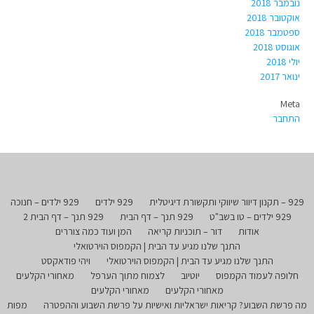
נובמבר 2018
אוקטובר 2018
ספטמבר 2018
אוגוסט 2018
יולי 2018
ינואר 2017
Meta
התחבר
929 – תקנון דיוור שיווקי ותקשורת דיגיטלית
929 ילדים
929 ילדים – חנוכה
929 ילדים – טו בשב"ט
929 תנך – דף הבית
929 תנך – דף הבית 2
אודות
דור – תוכניות קריאה
המן ועוד כמה צוררים
התנך שלנו מגיע עד הבית | הקמפוס הוירטואלי
התנך שלנו מגיע עד הבית | הקמפוס הוירטואלי
ויהי פודאקסט
חלופה לעמוד הקמפוס
יוטיוב
לצמוח מתוך הערפל
מאחורי הקלעים
מאחורי הקלעים
מאחורי הקלעים
מה פרשת השבוע? קריאות ישראליות ואישיות על פרשת השבוע וההפטרה
מפות