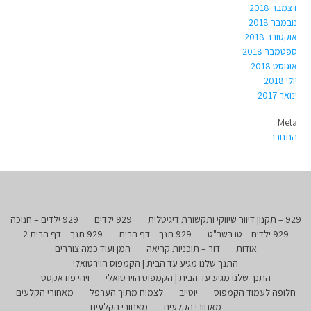
דצמבר 2018
נובמבר 2018
אוקטובר 2018
ספטמבר 2018
אוגוסט 2018
יולי 2018
ינואר 2017
Meta
התחבר
929 – תקנון דיוור שיווקי ותקשורת דיגיטלית
929 ילדים
929 ילדים – חנוכה
929 ילדים – טו בשב"ט
929 תנך – דף הבית
929 תנך – דף הבית 2
אודות
דור – תוכניות קריאה
המן ועוד כמה צוררים
התנך שלנו מגיע עד הבית | הקמפוס הוירטואלי
התנך שלנו מגיע עד הבית | הקמפוס הוירטואלי
ויהי פודאקסט
חלופה לעמוד הקמפוס
יוטיוב
לצמוח מתוך הערפל
מאחורי הקלעים
מאחורי הקלעים
מאחורי הקלעים