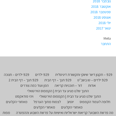
נובמבר 2018
אוקטובר 2018
ספטמבר 2018
אוגוסט 2018
יולי 2018
ינואר 2017
Meta
התחבר
929 – תקנון דיוור שיווקי ותקשורת דיגיטלית
929 ילדים
929 ילדים – חנוכה
929 ילדים – טו בשב"ט
929 תנך – דף הבית
929 תנך – דף הבית 2
אודות
דור – תוכניות קריאה
המן ועוד כמה צוררים
התנך שלנו מגיע עד הבית | הקמפוס הוירטואלי
התנך שלנו מגיע עד הבית | הקמפוס הוירטואלי
ויהי פודאקסט
חלופה לעמוד הקמפוס
יוטיוב
לצמוח מתוך הערפל
מאחורי הקלעים
מאחורי הקלעים
מאחורי הקלעים
מה פרשת השבוע? קריאות ישראליות ואישיות על פרשת השבוע וההפטרה
מפות