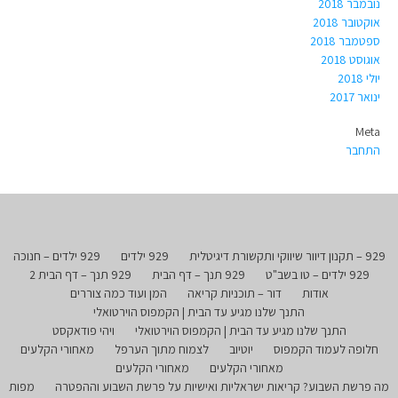
נובמבר 2018
אוקטובר 2018
ספטמבר 2018
אוגוסט 2018
יולי 2018
ינואר 2017
Meta
התחבר
929 – תקנון דיוור שיווקי ותקשורת דיגיטלית
929 ילדים
929 ילדים – חנוכה
929 ילדים – טו בשב"ט
929 תנך – דף הבית
929 תנך – דף הבית 2
אודות
דור – תוכניות קריאה
המן ועוד כמה צוררים
התנך שלנו מגיע עד הבית | הקמפוס הוירטואלי
התנך שלנו מגיע עד הבית | הקמפוס הוירטואלי
ויהי פודאקסט
חלופה לעמוד הקמפוס
יוטיוב
לצמוח מתוך הערפל
מאחורי הקלעים
מאחורי הקלעים
מאחורי הקלעים
מה פרשת השבוע? קריאות ישראליות ואישיות על פרשת השבוע וההפטרה
מפות