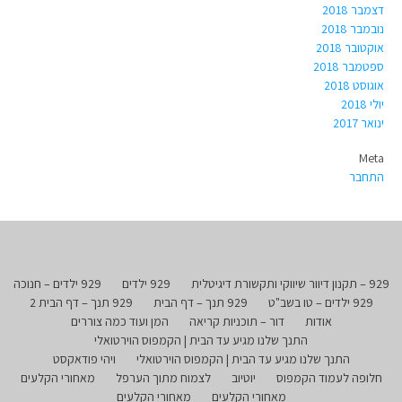
דצמבר 2018
נובמבר 2018
אוקטובר 2018
ספטמבר 2018
אוגוסט 2018
יולי 2018
ינואר 2017
Meta
התחבר
929 – תקנון דיוור שיווקי ותקשורת דיגיטלית
929 ילדים
929 ילדים – חנוכה
929 ילדים – טו בשב"ט
929 תנך – דף הבית
929 תנך – דף הבית 2
אודות
דור – תוכניות קריאה
המן ועוד כמה צוררים
התנך שלנו מגיע עד הבית | הקמפוס הוירטואלי
התנך שלנו מגיע עד הבית | הקמפוס הוירטואלי
ויהי פודאקסט
חלופה לעמוד הקמפוס
יוטיוב
לצמוח מתוך הערפל
מאחורי הקלעים
מאחורי הקלעים
מאחורי הקלעים