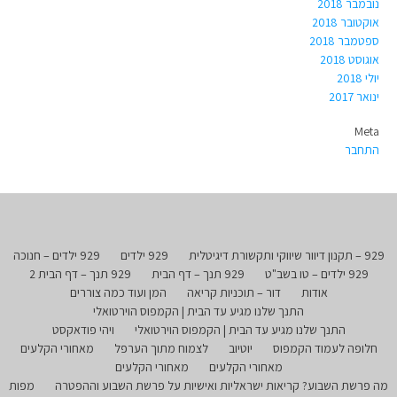
נובמבר 2018
אוקטובר 2018
ספטמבר 2018
אוגוסט 2018
יולי 2018
ינואר 2017
Meta
התחבר
929 – תקנון דיוור שיווקי ותקשורת דיגיטלית
929 ילדים
929 ילדים – חנוכה
929 ילדים – טו בשב"ט
929 תנך – דף הבית
929 תנך – דף הבית 2
אודות
דור – תוכניות קריאה
המן ועוד כמה צוררים
התנך שלנו מגיע עד הבית | הקמפוס הוירטואלי
התנך שלנו מגיע עד הבית | הקמפוס הוירטואלי
ויהי פודאקסט
חלופה לעמוד הקמפוס
יוטיוב
לצמוח מתוך הערפל
מאחורי הקלעים
מאחורי הקלעים
מאחורי הקלעים
מה פרשת השבוע? קריאות ישראליות ואישיות על פרשת השבוע וההפטרה
מפות