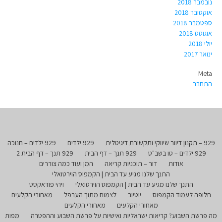
נובמבר 2018
אוקטובר 2018
ספטמבר 2018
אוגוסט 2018
יולי 2018
ינואר 2017
Meta
התחבר
929 – תקנון דיוור שיווקי ותקשורת דיגיטלית
929 ילדים
929 ילדים – חנוכה
929 ילדים – טו בשב"ט
929 תנך – דף הבית
929 תנך – דף הבית 2
אודות
דור – תוכניות קריאה
המן ועוד כמה צוררים
התנך שלנו מגיע עד הבית | הקמפוס הוירטואלי
התנך שלנו מגיע עד הבית | הקמפוס הוירטואלי
ויהי פודאקסט
חלופה לעמוד הקמפוס
יוטיוב
לצמוח מתוך הערפל
מאחורי הקלעים
מאחורי הקלעים
מאחורי הקלעים
מה פרשת השבוע? קריאות ישראליות ואישיות על פרשת השבוע וההפטרה
מפות