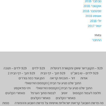
נובמבר 2018
אוקטובר 2018
ספטמבר 2018
אוגוסט 2018
יולי 2018
ינואר 2017
Meta
התחבר
929 – תקנון דיוור שיווקי ותקשורת דיגיטלית
929 ילדים
929 ילדים – חנוכה
929 ילדים – טו בשב"ט
929 תנך – דף הבית
929 תנך – דף הבית 2
אודות
דור – תוכניות קריאה
המן ועוד כמה צוררים
התנך שלנו מגיע עד הבית | הקמפוס הוירטואלי
התנך שלנו מגיע עד הבית | הקמפוס הוירטואלי
ויהי פודאקסט
חלופה לעמוד הקמפוס
יוטיוב
לצמוח מתוך הערפל
מאחורי הקלעים
מאחורי הקלעים
מאחורי הקלעים
מה פרשת השבוע? קריאות ישראליות ואישיות על פרשת השבוע וההפטרה
מפות