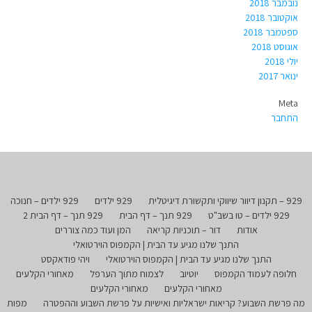
נובמבר 2018
אוקטובר 2018
ספטמבר 2018
אוגוסט 2018
יולי 2018
ינואר 2017
Meta
התחבר
929 – תקנון דיוור שיווקי ותקשורת דיגיטלית
929 ילדים
929 ילדים – חנוכה
929 ילדים – טו בשב"ט
929 תנך – דף הבית
929 תנך – דף הבית 2
אודות
דור – תוכניות קריאה
המן ועוד כמה צוררים
התנך שלנו מגיע עד הבית | הקמפוס הוירטואלי
התנך שלנו מגיע עד הבית | הקמפוס הוירטואלי
ויהי פודאקסט
חלופה לעמוד הקמפוס
יוטיוב
לצמוח מתוך הערפל
מאחורי הקלעים
מאחורי הקלעים
מאחורי הקלעים
מה פרשת השבוע? קריאות ישראליות ואישיות על פרשת השבוע וההפטרה
מפות