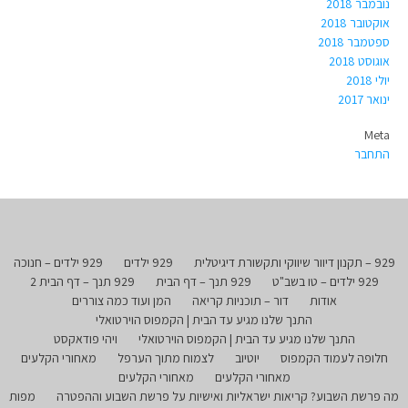
נובמבר 2018
אוקטובר 2018
ספטמבר 2018
אוגוסט 2018
יולי 2018
ינואר 2017
Meta
התחבר
929 – תקנון דיוור שיווקי ותקשורת דיגיטלית
929 ילדים
929 ילדים – חנוכה
929 ילדים – טו בשב"ט
929 תנך – דף הבית
929 תנך – דף הבית 2
אודות
דור – תוכניות קריאה
המן ועוד כמה צוררים
התנך שלנו מגיע עד הבית | הקמפוס הוירטואלי
התנך שלנו מגיע עד הבית | הקמפוס הוירטואלי
ויהי פודאקסט
חלופה לעמוד הקמפוס
יוטיוב
לצמוח מתוך הערפל
מאחורי הקלעים
מאחורי הקלעים
מאחורי הקלעים
מה פרשת השבוע? קריאות ישראליות ואישיות על פרשת השבוע וההפטרה
מפות