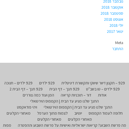
נובמבר 2018
אוקטובר 2018
ספטמבר 2018
אוגוסט 2018
יולי 2018
ינואר 2017
Meta
התחבר
929 – תקנון דיוור שיווקי ותקשורת דיגיטלית
929 ילדים
929 ילדים – חנוכה
929 ילדים – טו בשב"ט
929 תנך – דף הבית
929 תנך – דף הבית 2
אודות
דור – תוכניות קריאה
המן ועוד כמה צוררים
התנך שלנו מגיע עד הבית | הקמפוס הוירטואלי
התנך שלנו מגיע עד הבית | הקמפוס הוירטואלי
ויהי פודאקסט
חלופה לעמוד הקמפוס
יוטיוב
לצמוח מתוך הערפל
מאחורי הקלעים
מאחורי הקלעים
מאחורי הקלעים
מה פרשת השבוע? קריאות ישראליות ואישיות על פרשת השבוע וההפטרה
מפות