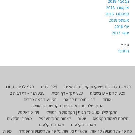
נובמבר 2018
אוקטובר 2018
ספטמבר 2018
אוגוסט 2018
יולי 2018
ינואר 2017
Meta
התחבר
929 – תקנון דיוור שיווקי ותקשורת דיגיטלית
929 ילדים
929 ילדים – חנוכה
929 ילדים – טו בשב"ט
929 תנך – דף הבית
929 תנך – דף הבית 2
אודות
דור – תוכניות קריאה
המן ועוד כמה צוררים
התנך שלנו מגיע עד הבית | הקמפוס הוירטואלי
התנך שלנו מגיע עד הבית | הקמפוס הוירטואלי
ויהי פודאקסט
חלופה לעמוד הקמפוס
יוטיוב
לצמוח מתוך הערפל
מאחורי הקלעים
מאחורי הקלעים
מאחורי הקלעים
מה פרשת השבוע? קריאות ישראליות ואישיות על פרשת השבוע וההפטרה
מפות