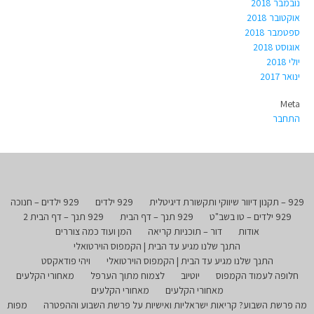
נובמבר 2018
אוקטובר 2018
ספטמבר 2018
אוגוסט 2018
יולי 2018
ינואר 2017
Meta
התחבר
929 – תקנון דיוור שיווקי ותקשורת דיגיטלית
929 ילדים
929 ילדים – חנוכה
929 ילדים – טו בשב"ט
929 תנך – דף הבית
929 תנך – דף הבית 2
אודות
דור – תוכניות קריאה
המן ועוד כמה צוררים
התנך שלנו מגיע עד הבית | הקמפוס הוירטואלי
התנך שלנו מגיע עד הבית | הקמפוס הוירטואלי
ויהי פודאקסט
חלופה לעמוד הקמפוס
יוטיוב
לצמוח מתוך הערפל
מאחורי הקלעים
מאחורי הקלעים
מאחורי הקלעים
מה פרשת השבוע? קריאות ישראליות ואישיות על פרשת השבוע וההפטרה
מפות