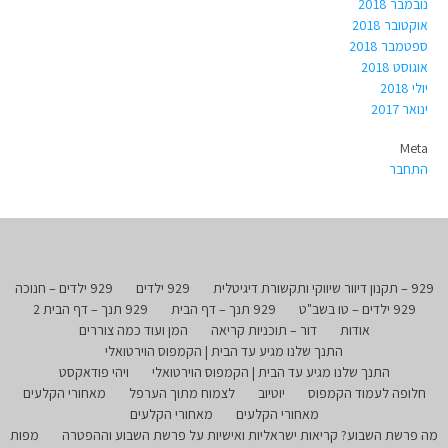
נובמבר 2018
אוקטובר 2018
ספטמבר 2018
אוגוסט 2018
יולי 2018
ינואר 2017
Meta
התחבר
929 – תקנון דיוור שיווקי ותקשורת דיגיטלית
929 ילדים
929 ילדים – חנוכה
929 ילדים – טו בשב"ט
929 תנך – דף הבית
929 תנך – דף הבית 2
אודות
דור – תוכניות קריאה
המן ועוד כמה צוררים
התנך שלנו מגיע עד הבית | הקמפוס הוירטואלי
התנך שלנו מגיע עד הבית | הקמפוס הוירטואלי
ויהי פודאקסט
חלופה לעמוד הקמפוס
יוטיוב
לצמוח מתוך הערפל
מאחורי הקלעים
מאחורי הקלעים
מאחורי הקלעים
מה פרשת השבוע? קריאות ישראליות ואישיות על פרשת השבוע וההפטרה
מפות