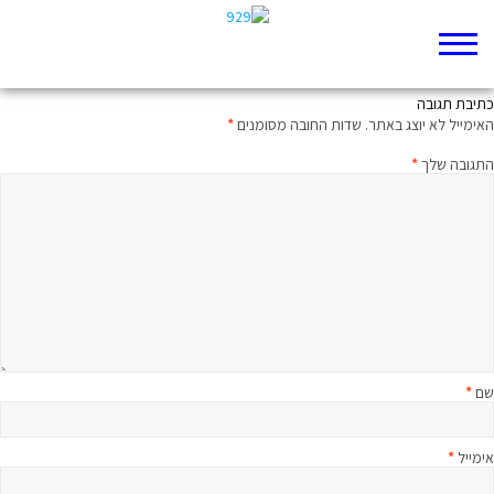
שְׁפֹת הַסִּיר, שְׁפֹת
כתיבת תגובה
האימייל לא יוצג באתר.
שדות החובה מסומנים
*
התגובה שלך
*
שם
*
אימייל
*