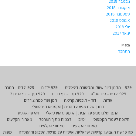
נובמבר 2018
אוקטובר 2018
ספטמבר 2018
אוגוסט 2018
יולי 2018
ינואר 2017
Meta
התחבר
929 – תקנון דיוור שיווקי ותקשורת דיגיטלית
929 ילדים
929 ילדים – חנוכה
929 ילדים – טו בשב"ט
929 תנך – דף הבית
929 תנך – דף הבית 2
אודות
דור – תוכניות קריאה
המן ועוד כמה צוררים
התנך שלנו מגיע עד הבית | הקמפוס הוירטואלי
התנך שלנו מגיע עד הבית | הקמפוס הוירטואלי
ויהי פודאקסט
חלופה לעמוד הקמפוס
יוטיוב
לצמוח מתוך הערפל
מאחורי הקלעים
מאחורי הקלעים
מאחורי הקלעים
מה פרשת השבוע? קריאות ישראליות ואישיות על פרשת השבוע וההפטרה
מפות