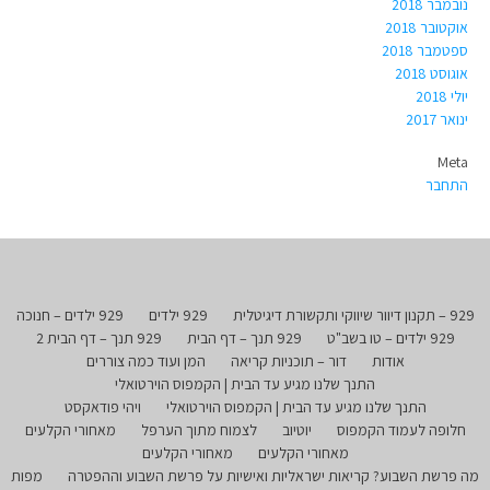
נובמבר 2018
אוקטובר 2018
ספטמבר 2018
אוגוסט 2018
יולי 2018
ינואר 2017
Meta
התחבר
929 – תקנון דיוור שיווקי ותקשורת דיגיטלית
929 ילדים
929 ילדים – חנוכה
929 ילדים – טו בשב"ט
929 תנך – דף הבית
929 תנך – דף הבית 2
אודות
דור – תוכניות קריאה
המן ועוד כמה צוררים
התנך שלנו מגיע עד הבית | הקמפוס הוירטואלי
התנך שלנו מגיע עד הבית | הקמפוס הוירטואלי
ויהי פודאקסט
חלופה לעמוד הקמפוס
יוטיוב
לצמוח מתוך הערפל
מאחורי הקלעים
מאחורי הקלעים
מאחורי הקלעים
מה פרשת השבוע? קריאות ישראליות ואישיות על פרשת השבוע וההפטרה
מפות