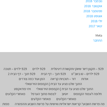
נובמבר 2018
אוקטובר 2018
ספטמבר 2018
אוגוסט 2018
יולי 2018
ינואר 2017
Meta
התחבר
929 – תקנון דיוור שיווקי ותקשורת דיגיטלית
929 ילדים
929 ילדים – חנוכה
929 ילדים – טו בשב"ט
929 תנך – דף הבית
929 תנך – דף הבית 2
אודות
דור – תוכניות קריאה
המן ועוד כמה צוררים
התנך שלנו מגיע עד הבית | הקמפוס הוירטואלי
התנך שלנו מגיע עד הבית | הקמפוס הוירטואלי
ויהי פודאקסט
חלופה לעמוד הקמפוס
יוטיוב
לצמוח מתוך הערפל
מאחורי הקלעים
מאחורי הקלעים
מאחורי הקלעים
מה פרשת השבוע? קריאות ישראליות ואישיות על פרשת השבוע וההפטרה
מפות