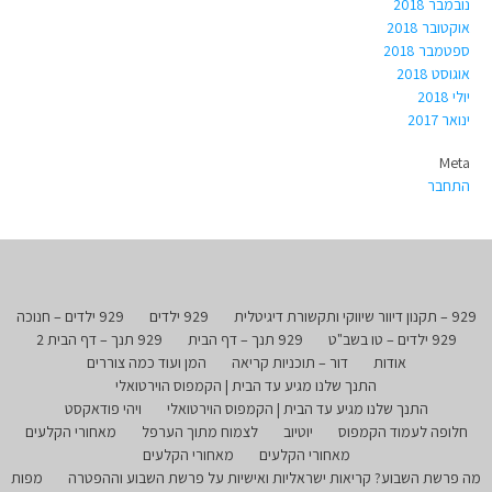
נובמבר 2018
אוקטובר 2018
ספטמבר 2018
אוגוסט 2018
יולי 2018
ינואר 2017
Meta
התחבר
929 – תקנון דיוור שיווקי ותקשורת דיגיטלית
929 ילדים
929 ילדים – חנוכה
929 ילדים – טו בשב"ט
929 תנך – דף הבית
929 תנך – דף הבית 2
אודות
דור – תוכניות קריאה
המן ועוד כמה צוררים
התנך שלנו מגיע עד הבית | הקמפוס הוירטואלי
התנך שלנו מגיע עד הבית | הקמפוס הוירטואלי
ויהי פודאקסט
חלופה לעמוד הקמפוס
יוטיוב
לצמוח מתוך הערפל
מאחורי הקלעים
מאחורי הקלעים
מאחורי הקלעים
מה פרשת השבוע? קריאות ישראליות ואישיות על פרשת השבוע וההפטרה
מפות