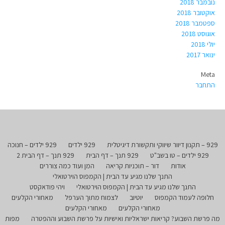
נובמבר 2018
אוקטובר 2018
ספטמבר 2018
אוגוסט 2018
יולי 2018
ינואר 2017
Meta
התחבר
929 – תקנון דיוור שיווקי ותקשורת דיגיטלית
929 ילדים
929 ילדים – חנוכה
929 ילדים – טו בשב"ט
929 תנך – דף הבית
929 תנך – דף הבית 2
אודות
דור – תוכניות קריאה
המן ועוד כמה צוררים
התנך שלנו מגיע עד הבית | הקמפוס הוירטואלי
התנך שלנו מגיע עד הבית | הקמפוס הוירטואלי
ויהי פודאקסט
חלופה לעמוד הקמפוס
יוטיוב
לצמוח מתוך הערפל
מאחורי הקלעים
מאחורי הקלעים
מאחורי הקלעים
מה פרשת השבוע? קריאות ישראליות ואישיות על פרשת השבוע וההפטרה
מפות