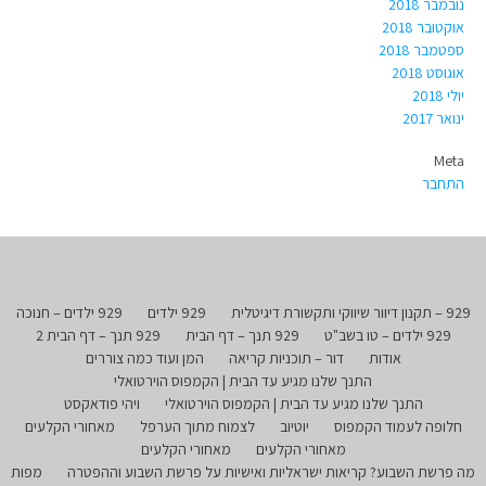
נובמבר 2018
אוקטובר 2018
ספטמבר 2018
אוגוסט 2018
יולי 2018
ינואר 2017
Meta
התחבר
929 – תקנון דיוור שיווקי ותקשורת דיגיטלית
929 ילדים
929 ילדים – חנוכה
929 ילדים – טו בשב"ט
929 תנך – דף הבית
929 תנך – דף הבית 2
אודות
דור – תוכניות קריאה
המן ועוד כמה צוררים
התנך שלנו מגיע עד הבית | הקמפוס הוירטואלי
התנך שלנו מגיע עד הבית | הקמפוס הוירטואלי
ויהי פודאקסט
חלופה לעמוד הקמפוס
יוטיוב
לצמוח מתוך הערפל
מאחורי הקלעים
מאחורי הקלעים
מאחורי הקלעים
מה פרשת השבוע? קריאות ישראליות ואישיות על פרשת השבוע וההפטרה
מפות