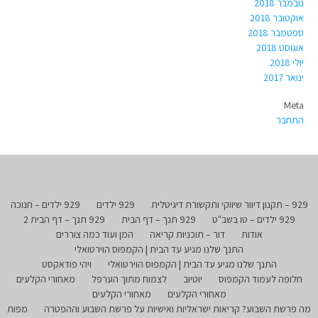
נובמבר 2018
אוקטובר 2018
ספטמבר 2018
אוגוסט 2018
יולי 2018
ינואר 2017
Meta
התחבר
929 – תקנון דיוור שיווקי ותקשורת דיגיטלית
929 ילדים
929 ילדים – חנוכה
929 ילדים – טו בשב"ט
929 תנך – דף הבית
929 תנך – דף הבית 2
אודות
דור – תוכניות קריאה
המן ועוד כמה צוררים
התנך שלנו מגיע עד הבית | הקמפוס הוירטואלי
התנך שלנו מגיע עד הבית | הקמפוס הוירטואלי
ויהי פודאקסט
חלופה לעמוד הקמפוס
יוטיוב
לצמוח מתוך הערפל
מאחורי הקלעים
מאחורי הקלעים
מאחורי הקלעים
מה פרשת השבוע? קריאות ישראליות ואישיות על פרשת השבוע וההפטרה
מפות