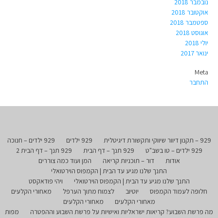
נובמבר 2018
אוקטובר 2018
ספטמבר 2018
אוגוסט 2018
יולי 2018
ינואר 2017
Meta
התחבר
929 – תקנון דיוור שיווקי ותקשורת דיגיטלית
929 ילדים
929 ילדים – חנוכה
929 ילדים – טו בשב"ט
929 תנך – דף הבית
929 תנך – דף הבית 2
אודות
דור – תוכניות קריאה
המן ועוד כמה צוררים
התנך שלנו מגיע עד הבית | הקמפוס הוירטואלי
התנך שלנו מגיע עד הבית | הקמפוס הוירטואלי
ויהי פודאקסט
חלופה לעמוד הקמפוס
יוטיוב
לצמוח מתוך הערפל
מאחורי הקלעים
מאחורי הקלעים
מאחורי הקלעים
מה פרשת השבוע? קריאות ישראליות ואישיות על פרשת השבוע וההפטרה
מפות